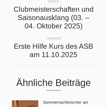
ZURÜCK
Clubmeisterschaften und
Saisonausklang (03. –
Vorheriger
Beitrag:
04. Oktober 2025)
NÄCHSTES
Erste Hilfe Kurs des ASB
Nächster
am 11.10.2025
Beitrag:
Ähnliche Beiträge
Sommernachtsturnier am