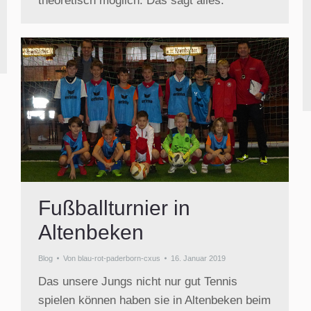
theoretisch möglich. Das sagt alles.
Fußballturnier in
Altenbeken
Blog
Von
blau-rot-paderborn-cxus
16. Januar 2019
Das unsere Jungs nicht nur gut Tennis
spielen können haben sie in Altenbeken beim