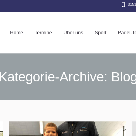
015
Home
Termine
Über uns
Sport
Pad
Home
Termine
Über uns
Sport
Padel-T
Kategorie-Archive:
Blo