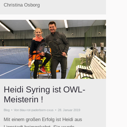
Christina Osborg
Heidi Syring ist OWL-
Meisterin !
Blog
Von
blau-rot-paderborn-cxus
28. Januar 2019
Mit einem großen Erfolg ist Heidi aus