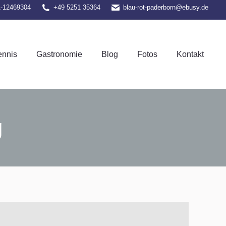
1-12469304
+49 5251 35364
blau-rot-paderborn@ebusy.de
el-Tennis
Gastronomie
Blog
Fotos
Kontakt
ennis
Gastronomie
Blog
Fotos
Kontakt
g