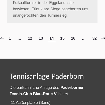
Fußballturnier in der Eggelandhalle
bewiesen. Fünf klare Siege bescherten uns
unangefochten den Turniersieg.
1
…
12
13
14
15
16
…
32
Tennisanlage Paderborn
Die parkähnliche Anlage des
Paderborner
Tennis-Club Blau-Rot e.V.
bietet
-11 Außenplätze (Sand)