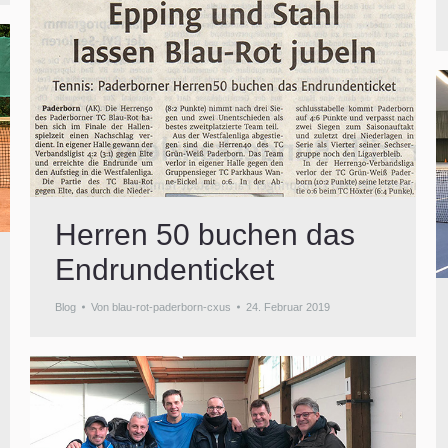
Herren 50 buchen das
Endrundenticket
Blog
Von
blau-rot-paderborn-cxus
24. Februar 2019