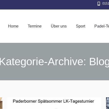
015
Home
Termine
Über uns
Sport
Pad
Home
Termine
Über uns
Sport
Padel-T
Kategorie-Archive:
Blo