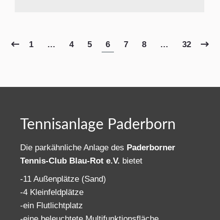
1
…
4
5
6
7
8
…
32
Tennisanlage Paderborn
Die parkähnliche Anlage des
Paderborner
Tennis-Club Blau-Rot e.V.
bietet
-11 Außenplätze (Sand)
-4 Kleinfeldplätze
-ein Flutlichtplatz
-eine beleuchtete Multifunktionsfläche