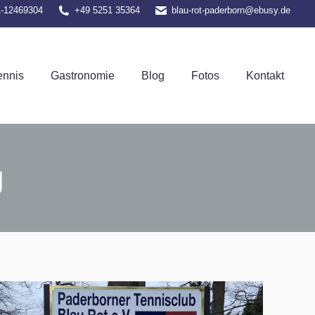
1-12469304
+49 5251 35364
blau-rot-paderborn@ebusy.de
el-Tennis
Gastronomie
Blog
Fotos
Kontakt
ennis
Gastronomie
Blog
Fotos
Kontakt
g