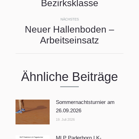
Bezirksklasse
Beitrag:
NÄCHSTES
Neuer Hallenboden –
Nächster
Arbeitseinsatz
Beitrag:
Ähnliche Beiträge
Sommernachtsturnier am
26.09.2026
19. Juli 2026
MLP Paderborn LK-