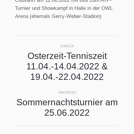
Clubfahrt am 12.06.2022 mit Bus zum ATP-
Turnier und Showkampf in Halle in der OWL
Arena (ehemals Gerry-Weber-Stadion)
Kommentarnavigati
ZURÜCK
Osterzeit-Tenniszeit
11.04.-14.04.2022 &
Vorheriger
Beitrag:
19.04.-22.04.2022
NÄCHSTES
Sommernachtsturnier am
Nächster
25.06.2022
Beitrag: