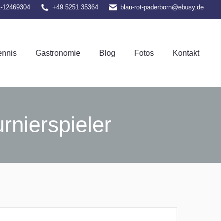
1-12469304
+49 5251 35364
blau-rot-paderborn@ebusy.de
el-Tennis
Gastronomie
Blog
Fotos
Kontakt
ennis
Gastronomie
Blog
Fotos
Kontakt
rnierspieler