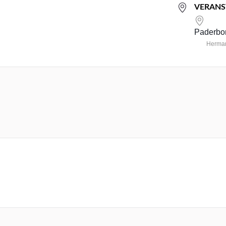
VERANS
Paderbor
Herman