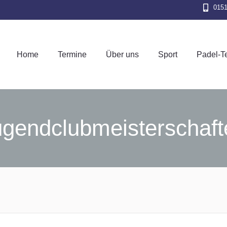
015
Home
Termine
Über uns
Sport
Pad
Home
Termine
Über uns
Sport
Padel-T
ugendclubmeisterschaft