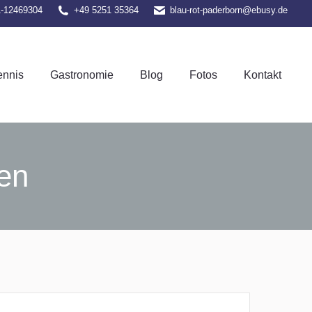
1-12469304
+49 5251 35364
blau-rot-paderborn@ebusy.de
el-Tennis
Gastronomie
Blog
Fotos
Kontakt
ennis
Gastronomie
Blog
Fotos
Kontakt
en