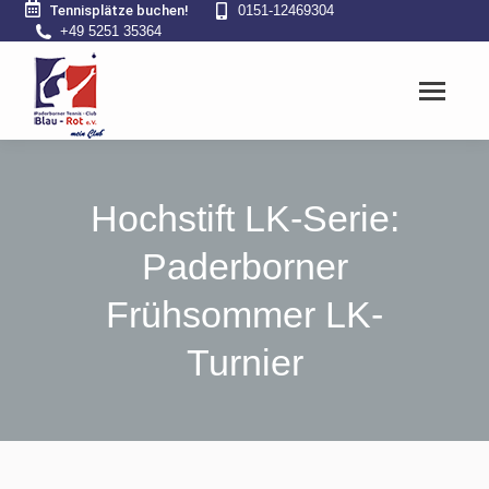
Tennisplätze buchen!
0151-12469304
+49 5251 35364
Hochstift LK-Serie:
Paderborner
Frühsommer LK-
Turnier