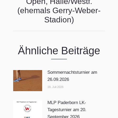
Open, Halle/Westf.
Beitrag:
(ehemals Gerry-Weber-
Stadion)
Ähnliche Beiträge
Sommernachtsturnier am
26.09.2026
19. Juli 2026
MLP Paderborn LK-
Tagesturnier am 20.
September 2026