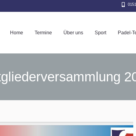
015
Home
Termine
Über uns
Sport
Pad
Home
Termine
Über uns
Sport
Padel-T
tgliederversammlung 2