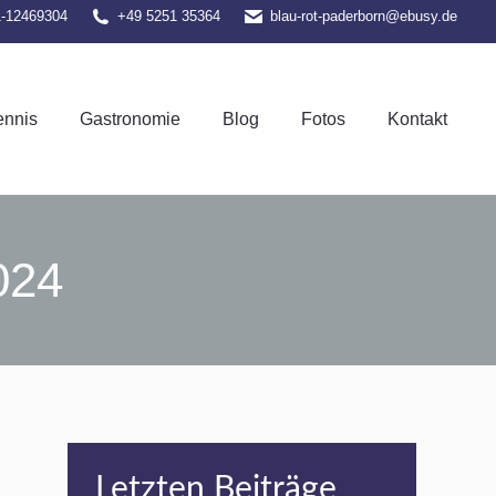
1-12469304
+49 5251 35364
blau-rot-paderborn@ebusy.de
el-Tennis
Gastronomie
Blog
Fotos
Kontakt
ennis
Gastronomie
Blog
Fotos
Kontakt
024
Letzten Beiträge