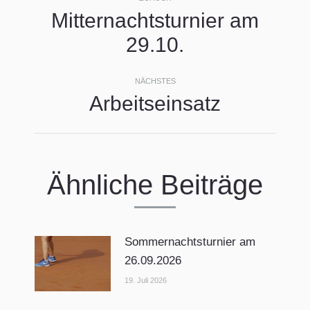
Mitternachtsturnier am
Vorheriger
29.10.
Beitrag:
NÄCHSTES
Arbeitseinsatz
Nächster
Beitrag:
Ähnliche Beiträge
Sommernachtsturnier am
26.09.2026
19. Juli 2026