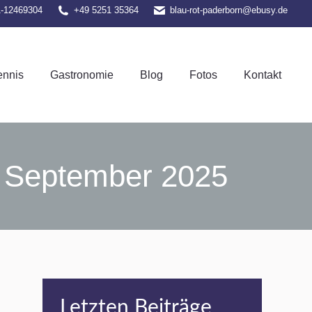
1-12469304
+49 5251 35364
blau-rot-paderborn@ebusy.de
el-Tennis
Gastronomie
Blog
Fotos
Kontakt
ennis
Gastronomie
Blog
Fotos
Kontakt
. September 2025
Letzten Beiträge