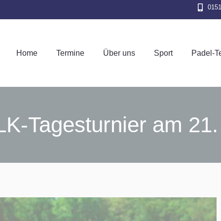
015
Home
Termine
Über uns
Sport
Pad
Home
Termine
Über uns
Sport
Padel-T
K-Tagesturnier am 21