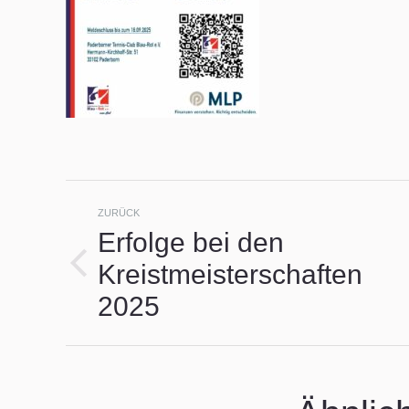
Kommentarnavigat
ZURÜCK
Erfolge bei den
Kreistmeisterschaften
Vorheriger
Beitrag:
2025