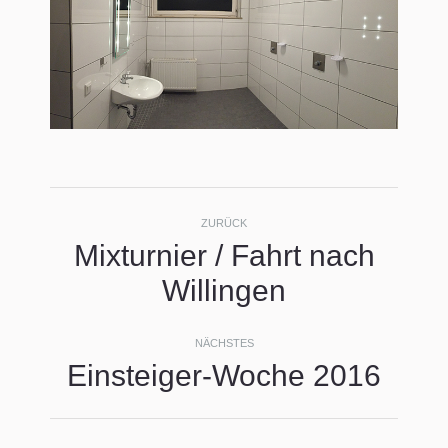
Kommentarnavigati
ZURÜCK
Mixturnier / Fahrt nach
Vorheriger
Willingen
Beitrag:
NÄCHSTES
Einsteiger-Woche 2016
Nächster
Beitrag: