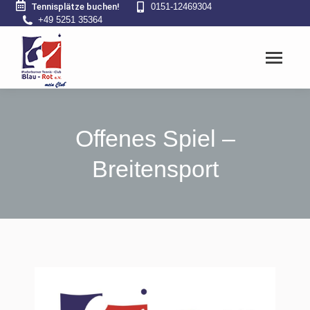
Tennisplätze buchen!
0151-12469304
+49 5251 35364
Offenes Spiel –
Breitensport