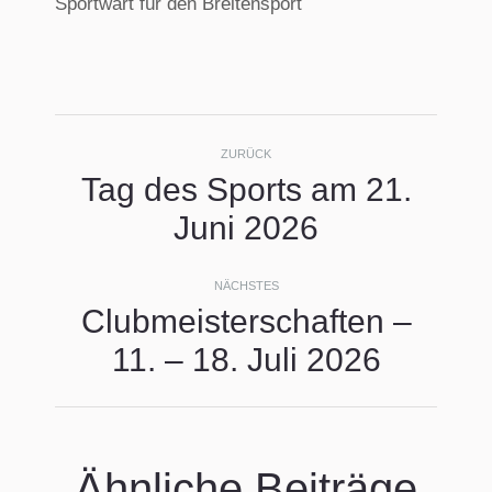
Sportwart für den Breitensport
Kommentarnavigati
ZURÜCK
Tag des Sports am 21.
Vorheriger
Juni 2026
Beitrag:
NÄCHSTES
Clubmeisterschaften –
Nächster
11. – 18. Juli 2026
Beitrag:
Ähnliche Beiträge