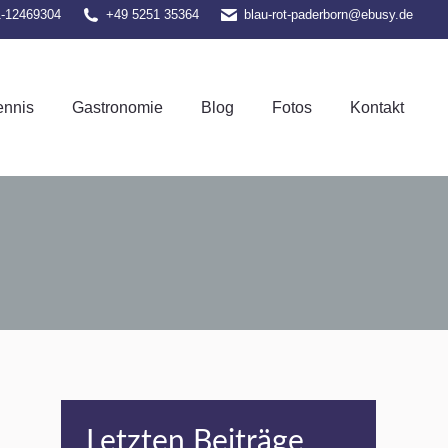
1-12469304
+49 5251 35364
blau-rot-paderborn@ebusy.de
el-Tennis
Gastronomie
Blog
Fotos
Kontakt
ennis
Gastronomie
Blog
Fotos
Kontakt
Letzten Beiträge