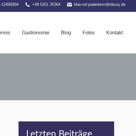
1-12469304
+49 5251 35364
blau-rot-paderborn@ebusy.de
el-Tennis
Gastronomie
Blog
Fotos
Kontakt
ennis
Gastronomie
Blog
Fotos
Kontakt
Letzten Beiträge