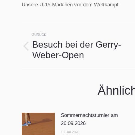
Unsere U-15-Mädchen vor dem Wettkampf
Kommentarnavigat
ZURÜCK
Besuch bei der Gerry-
Vorheriger
Weber-Open
Beitrag:
Ähnlic
Sommernachtsturnier am
26.09.2026
19. Juli 2026