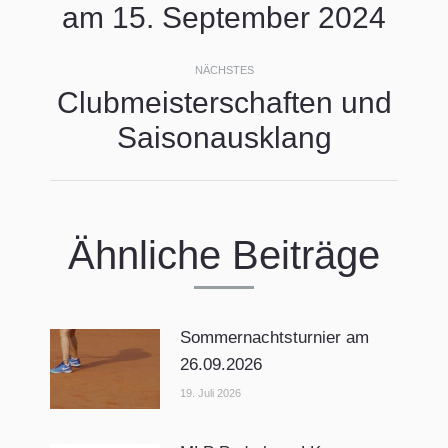
Beitrag:
am 15. September 2024
NÄCHSTES
Clubmeisterschaften und
Nächster
Saisonausklang
Beitrag:
Ähnliche Beiträge
Sommernachtsturnier am
26.09.2026
19. Juli 2026