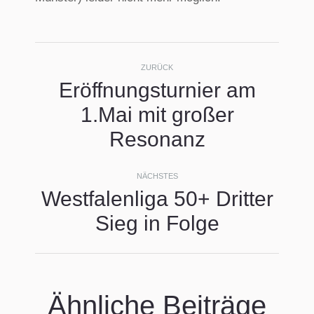
Kommentarnavigati
ZURÜCK
Eröffnungsturnier am
1.Mai mit großer
Vorheriger
Beitrag:
Resonanz
NÄCHSTES
Westfalenliga 50+ Dritter
Nächster
Sieg in Folge
Beitrag:
Ähnliche Beiträge