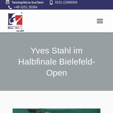
Tennisplätze buchen!
0151-12469304
+49 5251 35364
Yves Stahl im
Halbfinale Bielefeld-
Open