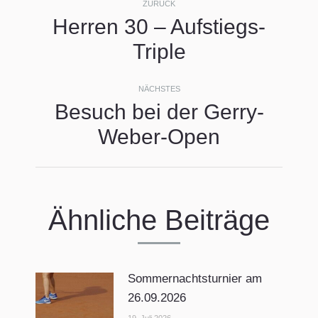
ZURÜCK
Herren 30 – Aufstiegs-
Vorheriger
Triple
Beitrag:
NÄCHSTES
Besuch bei der Gerry-
Nächster
Weber-Open
Beitrag:
Ähnliche Beiträge
Sommernachtsturnier am
26.09.2026
19. Juli 2026