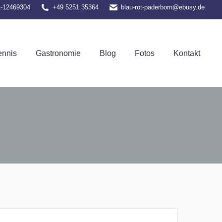
1-12469304
+49 5251 35364
blau-rot-paderborn@ebusy.de
el-Tennis
Gastronomie
Blog
Fotos
Kontakt
ennis
Gastronomie
Blog
Fotos
Kontakt