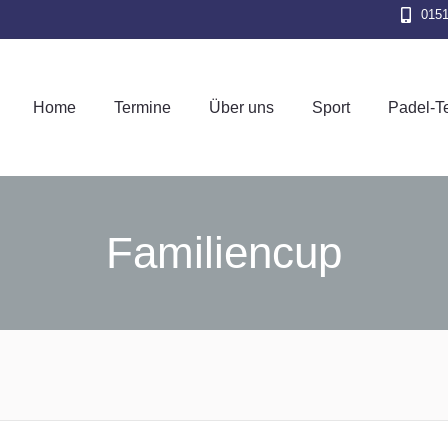
015
Home
Termine
Über uns
Sport
Pad
Home
Termine
Über uns
Sport
Padel-T
Familiencup