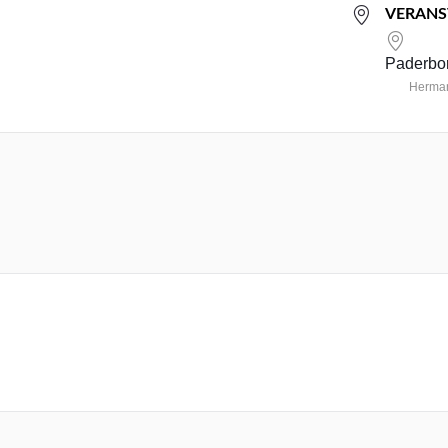
VERANS
Paderbor
Herman