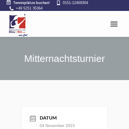
Tennisplätze buchen!
0151-12469304
+49 5251 35364
Mitternachtsturnier
DATUM
04 November 2023