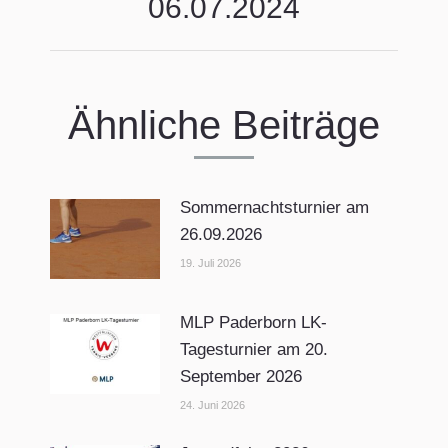
06.07.2024
Beitrag:
Ähnliche Beiträge
Sommernachtsturnier am
26.09.2026
19. Juli 2026
MLP Paderborn LK-
Tagesturnier am 20.
September 2026
24. Juni 2026