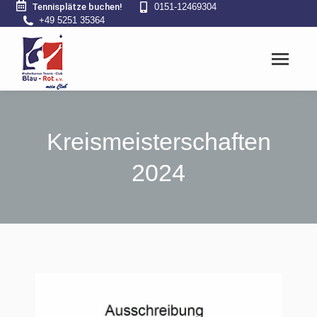
Tennisplätze buchen!
0151-12469304
+49 5251 35364
Kreismeisterschaften
2024