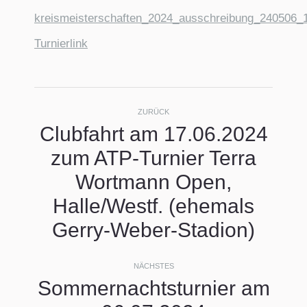
kreismeisterschaften_2024_ausschreibung_240506_
Turnierlink
Kommentarnavigati
ZURÜCK
Clubfahrt am 17.06.2024
zum ATP-Turnier Terra
Wortmann Open,
Vorheriger
Beitrag:
Halle/Westf. (ehemals
Gerry-Weber-Stadion)
NÄCHSTES
Sommernachtsturnier am
Nächster