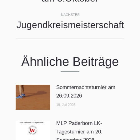
Beitrag:
NÄCHSTES
Jugendkreismeisterschaft
Nächster
Beitrag:
Ähnliche Beiträge
Sommernachtsturnier am
26.09.2026
19. Juli 2026
MLP Paderborn LK-
Tagesturnier am 20.