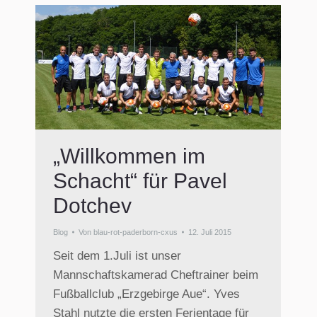
„Willkommen im
Schacht“ für Pavel
Dotchev
Blog
Von
blau-rot-paderborn-cxus
12. Juli 2015
Seit dem 1.Juli ist unser
Mannschaftskamerad Cheftrainer beim
Fußballclub „Erzgebirge Aue“. Yves
Stahl nutzte die ersten Ferientage für