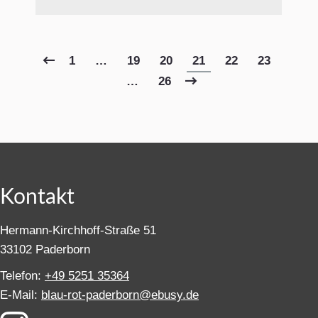
1
…
19
20
21
22
23
…
26
Kontakt
Hermann-Kirchhoff-Straße 51
33102 Paderborn
Telefon:
+49 5251 35364
E-Mail:
blau-rot-paderborn@ebusy.de