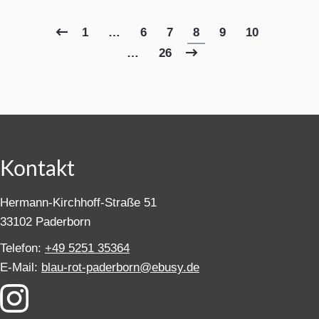
1
…
6
7
8
9
10
…
26
Kontakt
Hermann-Kirchhoff-Straße 51
33102 Paderborn
Telefon:
+49 5251 35364
E-Mail:
blau-rot-paderborn@ebusy.de