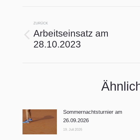
Kommentarnavigat
ZURÜCK
Arbeitseinsatz am
Vorheriger
28.10.2023
Beitrag:
Ähnlic
Sommernachtsturnier am
26.09.2026
19. Juli 2026