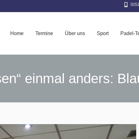
015
Home
Termine
Über uns
Sport
Pad
Home
Termine
Über uns
Sport
Padel-T
n“ einmal anders: Bla