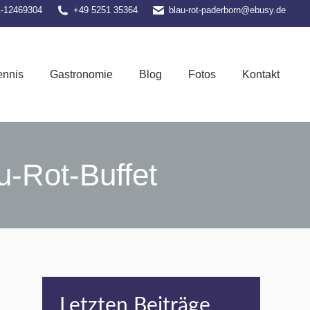
1-12469304
+49 5251 35364
blau-rot-paderborn@ebusy.de
el-Tennis
Gastronomie
Blog
Fotos
Kontakt
ennis
Gastronomie
Blog
Fotos
Kontakt
u-Rot-Buffet
Letzten Beiträge